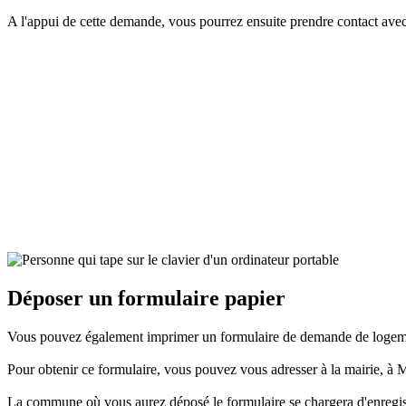
A l'appui de cette demande, vous pourrez ensuite prendre contact av
Dans tous les cas, le demandeur doit produire :
la copie d'une pièce attestant de son identité
et, s'il y a lieu, de la régularité de son séjour
sur le territoire national.
Déposer un formulaire papier
Vous pouvez également imprimer un formulaire de demande de logement, 
Pour obtenir ce formulaire, vous pouvez vous adresser à la mairie, à 
La commune où vous aurez déposé le formulaire se chargera d'enregis